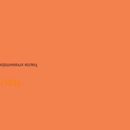
поршневых колец
олец