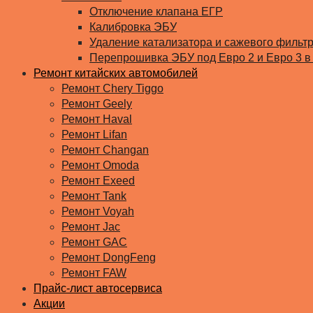
Отключение клапана ЕГР
Калибровка ЭБУ
Удаление катализатора и сажевого фильт
Перепрошивка ЭБУ под Евро 2 и Евро 3 в
Ремонт китайских автомобилей
Ремонт Chery Tiggo
Ремонт Geely
Ремонт Haval
Ремонт Lifan
Ремонт Changan
Ремонт Omoda
Ремонт Exeed
Ремонт Tank
Ремонт Voyah
Ремонт Jac
Ремонт GAC
Ремонт DongFeng
Ремонт FAW
Прайс-лист автосервиса
Акции