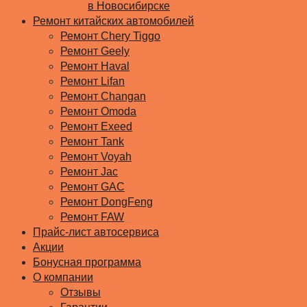
в Новосибирске
Ремонт китайских автомобилей
Ремонт Chery Tiggo
Ремонт Geely
Ремонт Haval
Ремонт Lifan
Ремонт Changan
Ремонт Omoda
Ремонт Exeed
Ремонт Tank
Ремонт Voyah
Ремонт Jac
Ремонт GAC
Ремонт DongFeng
Ремонт FAW
Прайс-лист автосервиса
Акции
Бонусная программа
О компании
Отзывы