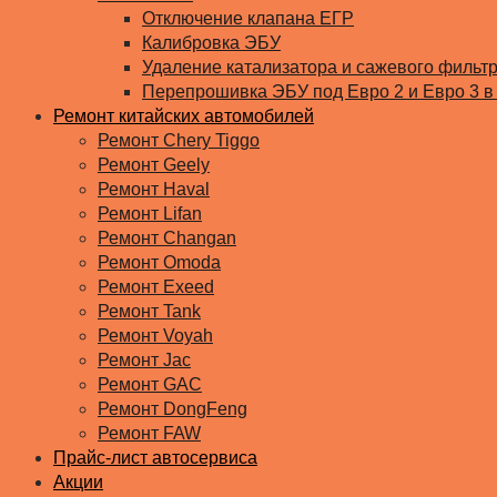
Отключение клапана ЕГР
Калибровка ЭБУ
Удаление катализатора и сажевого фильт
Перепрошивка ЭБУ под Евро 2 и Евро 3 в
Ремонт китайских автомобилей
Ремонт Chery Tiggo
Ремонт Geely
Ремонт Haval
Ремонт Lifan
Ремонт Changan
Ремонт Omoda
Ремонт Exeed
Ремонт Tank
Ремонт Voyah
Ремонт Jac
Ремонт GAC
Ремонт DongFeng
Ремонт FAW
Прайс-лист автосервиса
Акции