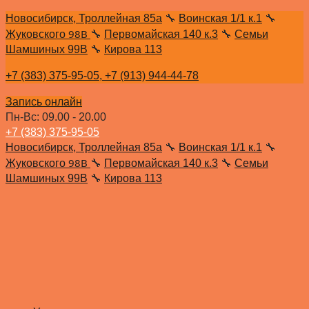
Новосибирск, Троллейная 85а
🔧
Воинская 1/1 к.1
🔧
98В
Жуковского
🔧
Первомайская 140 к.3
🔧
Семьи
Шамшиных 99В
🔧
Кирова 113
+7 (383) 375-95-05,
+7 (913) 944-44-78
Запись онлайн
Пн-Вс: 09.00 - 20.00
+7 (383) 375-95-05
Новосибирск, Троллейная 85а
🔧
Воинская 1/1 к.1
🔧
98В
Жуковского
🔧
Первомайская 140 к.3
🔧
Семьи
Шамшиных 99В
🔧
Кирова 113