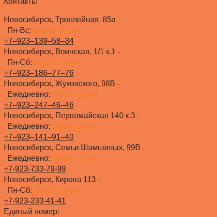
Контакты
Новосибирск, Троллейная, 85а
Пн-Вс:
09.00 - 20.00
+7‒923‒139‒58‒34
Новосибирск, Воинская, 1/1 к.1 -
Пн-Сб:
09.00 - 20.00
+7‒923‒186‒77‒76
Новосибирск, Жуковского, 98В -
Ежедневно:
08.00 - 20.00
+7‒923‒247‒46‒46
Новосибирск, Первомайская 140 к.3 -
Ежедневно:
08.00 - 20.00
+7‒923‒141‒91‒40
Новосибирск, Семьи Шамшиных, 99В -
Ежедневно:
09.00 - 20.00
+7-923-733-79-99
Новосибирск, Кирова 113 -
Пн-Сб:
08.00 - 19.00
+7-923-233-41-41
Единый номер: