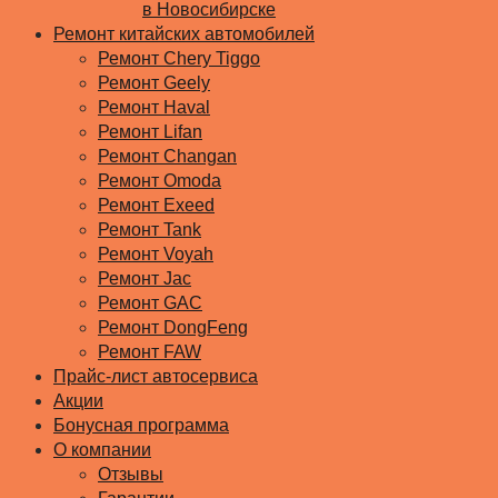
в Новосибирске
Ремонт китайских автомобилей
Ремонт Chery Tiggo
Ремонт Geely
Ремонт Haval
Ремонт Lifan
Ремонт Changan
Ремонт Omoda
Ремонт Exeed
Ремонт Tank
Ремонт Voyah
Ремонт Jac
Ремонт GAC
Ремонт DongFeng
Ремонт FAW
Прайс-лист автосервиса
Акции
Бонусная программа
О компании
Отзывы