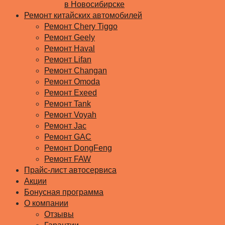
в Новосибирске
Ремонт китайских автомобилей
Ремонт Chery Tiggo
Ремонт Geely
Ремонт Haval
Ремонт Lifan
Ремонт Changan
Ремонт Omoda
Ремонт Exeed
Ремонт Tank
Ремонт Voyah
Ремонт Jac
Ремонт GAC
Ремонт DongFeng
Ремонт FAW
Прайс-лист автосервиса
Акции
Бонусная программа
О компании
Отзывы