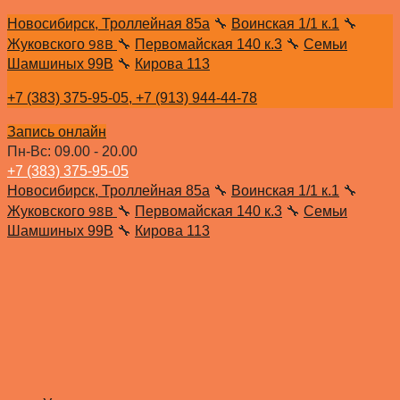
Новосибирск, Троллейная 85а
🔧
Воинская 1/1 к.1
🔧
98В
Жуковского
🔧
Первомайская 140 к.3
🔧
Семьи
Шамшиных 99В
🔧
Кирова 113
+7 (383) 375-95-05,
+7 (913) 944-44-78
Запись онлайн
Пн-Вс: 09.00 - 20.00
+7 (383) 375-95-05
Новосибирск, Троллейная 85а
🔧
Воинская 1/1 к.1
🔧
98В
Жуковского
🔧
Первомайская 140 к.3
🔧
Семьи
Шамшиных 99В
🔧
Кирова 113