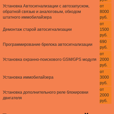
Установка Автосигнализации с автозапуском,
от
обратной связью и аналоговым, обходом
8000
штатного иммобилайзера
руб.
от
Демонтаж старой автосигнализации
1500
руб.
690
Программирование брелока автосигнализации
руб.
от
Установка охранно-поискового GSM/GPS модуля
2000
руб.
от
Установка иммобилайзера
3000
руб.
от
Установка дополнительного реле блокировки
2000
двигателя
руб.