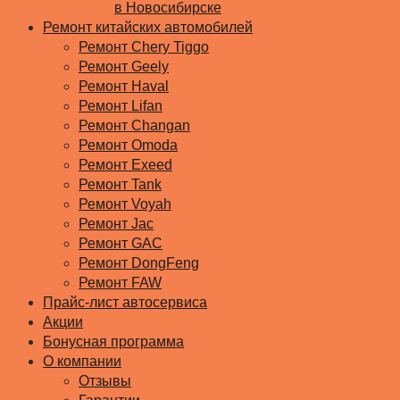
в Новосибирске
Ремонт китайских автомобилей
Ремонт Chery Tiggo
Ремонт Geely
Ремонт Haval
Ремонт Lifan
Ремонт Changan
Ремонт Omoda
Ремонт Exeed
Ремонт Tank
Ремонт Voyah
Ремонт Jac
Ремонт GAC
Ремонт DongFeng
Ремонт FAW
Прайс-лист автосервиса
Акции
Бонусная программа
О компании
Отзывы