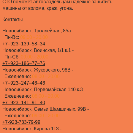
СТО поможет автовладельцам надежно защитить
машины от взлома, краж, угона.
Контакты
Новосибирск, Троллейная, 85а
Пн-Вс:
09.00 - 20.00
+7‒923‒139‒58‒34
Новосибирск, Воинская, 1/1 к.1 -
Пн-Сб:
09.00 - 20.00
+7‒923‒186‒77‒76
Новосибирск, Жуковского, 98В -
Ежедневно:
08.00 - 20.00
+7‒923‒247‒46‒46
Новосибирск, Первомайская 140 к.3 -
Ежедневно:
08.00 - 20.00
+7‒923‒141‒91‒40
Новосибирск, Семьи Шамшиных, 99В -
Ежедневно:
09.00 - 20.00
+7-923-733-79-99
Новосибирск, Кирова 113 -