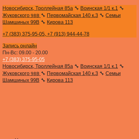
Новосибирск, Троллейная 85а
🔧
Воинская 1/1 к.1
🔧
98В
Жуковского
🔧
Первомайская 140 к.3
🔧
Семьи
Шамшиных 99В
🔧
Кирова 113
+7 (383) 375-95-05,
+7 (913) 944-44-78
Запись онлайн
Пн-Вс: 09.00 - 20.00
+7 (383) 375-95-05
Новосибирск, Троллейная 85а
🔧
Воинская 1/1 к.1
🔧
98В
Жуковского
🔧
Первомайская 140 к.3
🔧
Семьи
Шамшиных 99В
🔧
Кирова 113