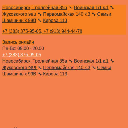
Новосибирск, Троллейная 85а
🔧
Воинская 1/1 к.1
🔧
98В
Жуковского
🔧
Первомайская 140 к.3
🔧
Семьи
Шамшиных 99В
🔧
Кирова 113
+7 (383) 375-95-05,
+7 (913) 944-44-78
Запись онлайн
Пн-Вс: 09.00 - 20.00
+7 (383) 375-95-05
Новосибирск, Троллейная 85а
🔧
Воинская 1/1 к.1
🔧
98В
Жуковского
🔧
Первомайская 140 к.3
🔧
Семьи
Шамшиных 99В
🔧
Кирова 113