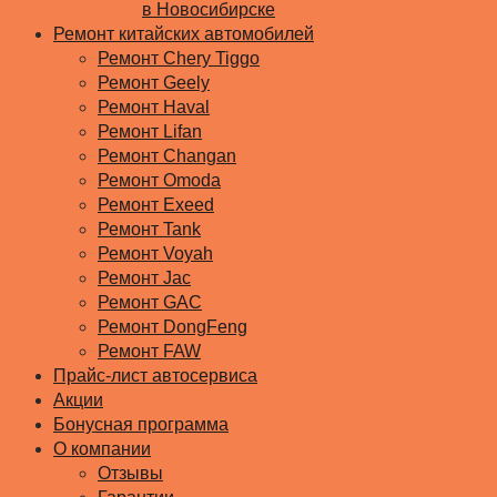
в Новосибирске
Ремонт китайских автомобилей
Ремонт Chery Tiggo
Ремонт Geely
Ремонт Haval
Ремонт Lifan
Ремонт Changan
Ремонт Omoda
Ремонт Exeed
Ремонт Tank
Ремонт Voyah
Ремонт Jac
Ремонт GAC
Ремонт DongFeng
Ремонт FAW
Прайс-лист автосервиса
Акции
Бонусная программа
О компании
Отзывы