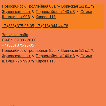
Новосибирск, Троллейная 85а
🔧
Воинская 1/1 к.1
🔧
98В
Жуковского
🔧
Первомайская 140 к.3
🔧
Семьи
Шамшиных 99В
🔧
Кирова 113
+7 (383) 375-95-05,
+7 (913) 944-44-78
Запись онлайн
Пн-Вс: 09.00 - 20.00
+7 (383) 375-95-05
Новосибирск, Троллейная 85а
🔧
Воинская 1/1 к.1
🔧
98В
Жуковского
🔧
Первомайская 140 к.3
🔧
Семьи
Шамшиных 99В
🔧
Кирова 113