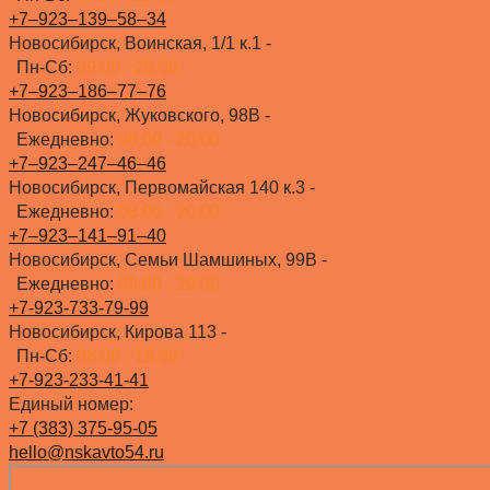
+7‒923‒139‒58‒34
Новосибирск, Воинская, 1/1 к.1 -
Пн-Сб:
09.00 - 20.00
+7‒923‒186‒77‒76
Новосибирск, Жуковского, 98В -
Ежедневно:
08.00 - 20.00
+7‒923‒247‒46‒46
Новосибирск, Первомайская 140 к.3 -
Ежедневно:
08.00 - 20.00
+7‒923‒141‒91‒40
Новосибирск, Семьи Шамшиных, 99В -
Ежедневно:
09.00 - 20.00
+7-923-733-79-99
Новосибирск, Кирова 113 -
Пн-Сб:
08.00 - 19.00
+7-923-233-41-41
Единый номер:
+7 (383) 375-95-05
hello@nskavto54.ru