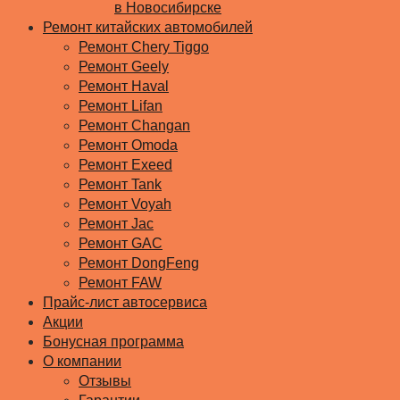
в Новосибирске
Ремонт китайских автомобилей
Ремонт Chery Tiggo
Ремонт Geely
Ремонт Haval
Ремонт Lifan
Ремонт Changan
Ремонт Omoda
Ремонт Exeed
Ремонт Tank
Ремонт Voyah
Ремонт Jac
Ремонт GAC
Ремонт DongFeng
Ремонт FAW
Прайс-лист автосервиса
Акции
Бонусная программа
О компании
Отзывы