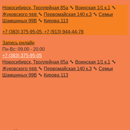
Новосибирск, Троллейная 85а
🔧
Воинская 1/1 к.1
🔧
98В
Жуковского
🔧
Первомайская 140 к.3
🔧
Семьи
Шамшиных 99В
🔧
Кирова 113
+7 (383) 375-95-05,
+7 (913) 944-44-78
Запись онлайн
Пн-Вс: 09.00 - 20.00
+7 (383) 375-95-05
Новосибирск, Троллейная 85а
🔧
Воинская 1/1 к.1
🔧
98В
Жуковского
🔧
Первомайская 140 к.3
🔧
Семьи
Шамшиных 99В
🔧
Кирова 113