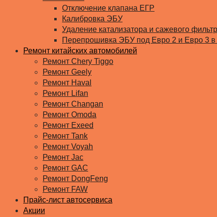
Отключение клапана ЕГР
Калибровка ЭБУ
Удаление катализатора и сажевого фильт
Перепрошивка ЭБУ под Евро 2 и Евро 3 в
Ремонт китайских автомобилей
Ремонт Chery Tiggo
Ремонт Geely
Ремонт Haval
Ремонт Lifan
Ремонт Changan
Ремонт Omoda
Ремонт Exeed
Ремонт Tank
Ремонт Voyah
Ремонт Jac
Ремонт GAC
Ремонт DongFeng
Ремонт FAW
Прайс-лист автосервиса
Акции