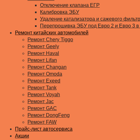
Отключение клапана ЕГР
Калибровка ЭБУ
Удаление катализатора и сажевого фильт
Перепрошивка ЭБУ под Евро 2 и Евро 3 в
Ремонт китайских автомобилей
Ремонт Chery Tiggo
Ремонт Geely
Ремонт Haval
Ремонт Lifan
Ремонт Changan
Ремонт Omoda
Ремонт Exeed
Ремонт Tank
Ремонт Voyah
Ремонт Jac
Ремонт GAC
Ремонт DongFeng
Ремонт FAW
Прайс-лист автосервиса
Акции