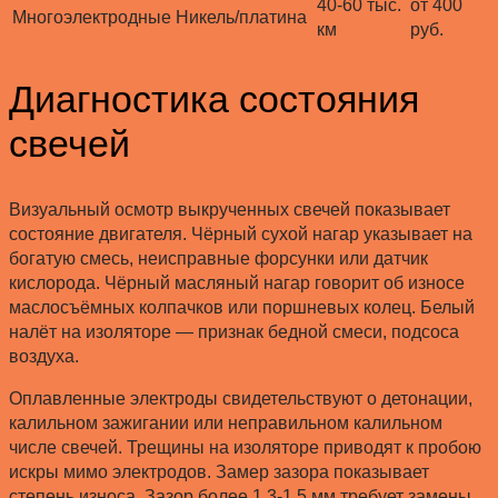
40-60 тыс.
от 400
Многоэлектродные
Никель/платина
км
руб.
Диагностика состояния
свечей
Визуальный осмотр выкрученных свечей показывает
состояние двигателя. Чёрный сухой нагар указывает на
богатую смесь, неисправные форсунки или датчик
кислорода. Чёрный масляный нагар говорит об износе
маслосъёмных колпачков или поршневых колец. Белый
налёт на изоляторе — признак бедной смеси, подсоса
воздуха.
Оплавленные электроды свидетельствуют о детонации,
калильном зажигании или неправильном калильном
числе свечей. Трещины на изоляторе приводят к пробою
искры мимо электродов. Замер зазора показывает
степень износа. Зазор более 1.3-1.5 мм требует замены