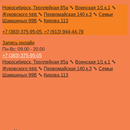
Новосибирск, Троллейная 85а
🔧
Воинская 1/1 к.1
🔧
98В
Жуковского
🔧
Первомайская 140 к.3
🔧
Семьи
Шамшиных 99В
🔧
Кирова 113
+7 (383) 375-95-05,
+7 (913) 944-44-78
Запись онлайн
Пн-Вс: 09.00 - 20.00
+7 (383) 375-95-05
Новосибирск, Троллейная 85а
🔧
Воинская 1/1 к.1
🔧
98В
Жуковского
🔧
Первомайская 140 к.3
🔧
Семьи
Шамшиных 99В
🔧
Кирова 113