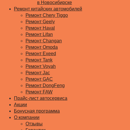
в Новосибирске
Ремонт китайских автомобилей
Ремонт Chery Tiggo
Ремонт Geely
Ремонт Haval
Ремонт Lifan
Ремонт Changan
Ремонт Omoda
Ремонт Exeed
Ремонт Tank
Ремонт Voyah
Ремонт Jac
Ремонт GAC
Ремонт DongFeng
Ремонт FAW
Прайс-лист автосервиса
Акции
Бонусная программа
О компании
Отзывы