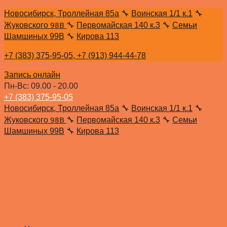
Новосибирск, Троллейная 85а
🔧
Воинская 1/1 к.1
🔧
98В
Жуковского
🔧
Первомайская 140 к.3
🔧
Семьи
Шамшиных 99В
🔧
Кирова 113
+7 (383) 375-95-05,
+7 (913) 944-44-78
Запись онлайн
Пн-Вс: 09.00 - 20.00
+7 (383) 375-95-05
Новосибирск, Троллейная 85а
🔧
Воинская 1/1 к.1
🔧
98В
Жуковского
🔧
Первомайская 140 к.3
🔧
Семьи
Шамшиных 99В
🔧
Кирова 113