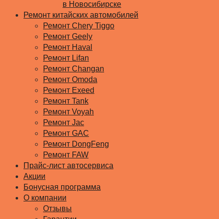
в Новосибирске
Ремонт китайских автомобилей
Ремонт Chery Tiggo
Ремонт Geely
Ремонт Haval
Ремонт Lifan
Ремонт Changan
Ремонт Omoda
Ремонт Exeed
Ремонт Tank
Ремонт Voyah
Ремонт Jac
Ремонт GAC
Ремонт DongFeng
Ремонт FAW
Прайс-лист автосервиса
Акции
Бонусная программа
О компании
Отзывы