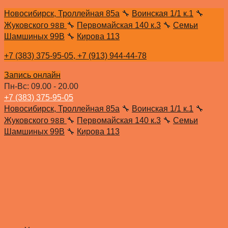
Новосибирск, Троллейная 85а
🔧
Воинская 1/1 к.1
🔧
98В
Жуковского
🔧
Первомайская 140 к.3
🔧
Семьи
Шамшиных 99В
🔧
Кирова 113
+7 (383) 375-95-05,
+7 (913) 944-44-78
Запись онлайн
Пн-Вс: 09.00 - 20.00
+7 (383) 375-95-05
Новосибирск, Троллейная 85а
🔧
Воинская 1/1 к.1
🔧
98В
Жуковского
🔧
Первомайская 140 к.3
🔧
Семьи
Шамшиных 99В
🔧
Кирова 113