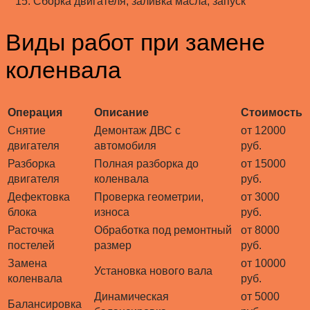
Сборка двигателя, заливка масла, запуск
Виды работ при замене
коленвала
Операция
Описание
Стоимость
Снятие
Демонтаж ДВС с
от 12000
двигателя
автомобиля
руб.
Разборка
Полная разборка до
от 15000
двигателя
коленвала
руб.
Дефектовка
Проверка геометрии,
от 3000
блока
износа
руб.
Расточка
Обработка под ремонтный
от 8000
постелей
размер
руб.
Замена
от 10000
Установка нового вала
коленвала
руб.
Динамическая
от 5000
Балансировка