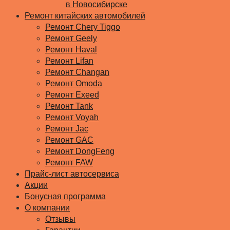
в Новосибирске
Ремонт китайских автомобилей
Ремонт Chery Tiggo
Ремонт Geely
Ремонт Haval
Ремонт Lifan
Ремонт Changan
Ремонт Omoda
Ремонт Exeed
Ремонт Tank
Ремонт Voyah
Ремонт Jac
Ремонт GAC
Ремонт DongFeng
Ремонт FAW
Прайс-лист автосервиса
Акции
Бонусная программа
О компании
Отзывы