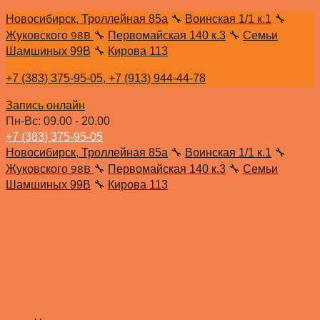
Новосибирск, Троллейная 85а
🔧
Воинская 1/1 к.1
🔧
98В
Жуковского
🔧
Первомайская 140 к.3
🔧
Семьи
Шамшиных 99В
🔧
Кирова 113
+7 (383) 375-95-05,
+7 (913) 944-44-78
Запись онлайн
Пн-Вс: 09.00 - 20.00
+7 (383) 375-95-05
Новосибирск, Троллейная 85а
🔧
Воинская 1/1 к.1
🔧
98В
Жуковского
🔧
Первомайская 140 к.3
🔧
Семьи
Шамшиных 99В
🔧
Кирова 113