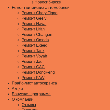
в Новосибирске
Ремонт китайских автомобилей
Ремонт Chery Tiggo
Ремонт Geely
Ремонт Haval
Ремонт Lifan
Ремонт Changan
Ремонт Omoda
Ремонт Exeed
Ремонт Tank
Ремонт Voyah
Ремонт Jac
Ремонт GAC
Ремонт DongFeng
Ремонт FAW
Прайс-лист автосервиса
Акции
Бонусная программа
О компании
Отзывы